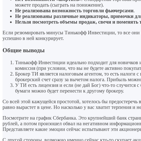
можете продать (сыграть на понижение).
Не реализована возможность торговли фьючерсами
.
Не реализованы различные индикаторы, примочки для
Нельзя посмотреть объемы продаж, свечи и поменять
Если резюмировать минусы Тинькофф Инвестиции, то все они 
успешно в ней конкурирует.
Общие выводы
Тинькофф Инвестиции идеально подходит для новичков и дл
комиссия (при условии, что вы не будете активно покупат
Брокер ТИ является налоговым агентом, то есть налоги с
брокерский счет сразу за вычетом налога. Прибыль можн
У ТИ есть лицензия и если (не дай Бог) что-то случится 
бумаги можно будет перенести к другому брокеру.
Со всей этой кажущейся простотой, хотелось бы предостеречь 
равно вырастет в цене. Но насколько у вас хватит терпения и 
Посмотрите на график Сбербанка. Это крупнейший банк страны,
рублей, а потом произошел обвал на негативном информационно
Представляете какие эмоции сейчас испытывают эти акционеры?
С другой стороны, возможно именно сейчас кто-то скупает акц