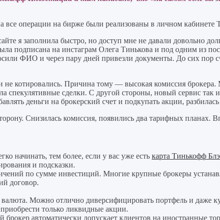
, а все операции на бирже были реализованы в личном кабинете
айте я заполнила быстро, но доступ мне не давали довольно долг
ыла подписана на инстаграм Олега Тинькова и под одним из пос
осили ФИО и через пару дней привезли документы. До сих пор сч
 не котировались. Причина тому — высокая комиссия брокера. М
ла спекулятивные сделки. С другой стороны, новый сервис так 
влять деньги на брокерский счет и подкупать акции, разбилась
орону. Снизилась комиссия, появились два тарифных планах. Вп
ко начинать, тем более, если у вас уже есть
карта Тинькофф Бл
ирования и подсказки.
ичений по сумме инвестиций. Многие крупные брокеры устанавли
кий договор.
 валюта. Можно отлично диверсифицировать портфель и даже ку
приобрести только ликвидные акции.
й брокер автоматически допускает клиентов на иностранные то