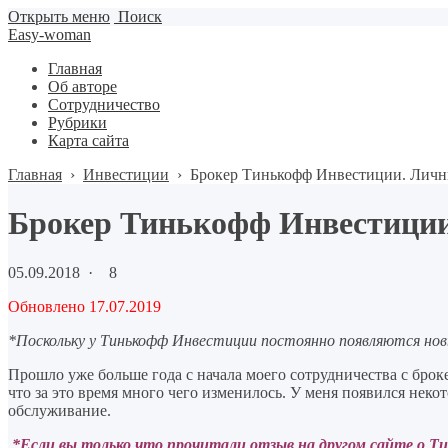
Открыть меню
Поиск
Easy-woman
Главная
Об авторе
Сотрудничество
Рубрики
Карта сайта
Главная
›
Инвестиции
›
Брокер Тинькофф Инвестиции. Личн
Брокер Тинькофф Инвестици
05.09.2018
·
8
Обновлено 17.07.2019
*Поскольку у Тинькофф Инвестиции постоянно появляются но
Прошло уже больше года с начала моего сотрудничества с брок
что за это время много чего изменилось. У меня появился нек
обслуживание.
*Если вы только что прочитали отзыв на другом сайте о Т