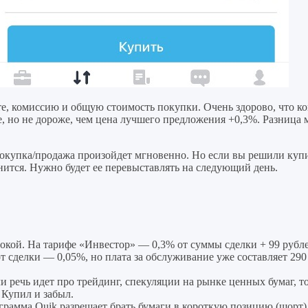
е, комиссию и общую стоимость покупки. Очень здорово, что ком
, но не дороже, чем цена лучшего предложения +0,3%. Разница 
 покупка/продажа произойдет мгновенно. Но если вы решили ку
нится. Нужно будет ее перевыставлять на следующий день.
окой. На тарифе «Инвестор» — 0,3% от суммы сделки + 99 рублей
т сделки — 0,05%, но плата за обслуживание уже составляет 290
ли речь идет про трейдинг, спекуляции на рынке ценных бумаг, 
 Купил и забыл.
грамма Quik разрешает брать бумаги в короткую позицию (шорт). 