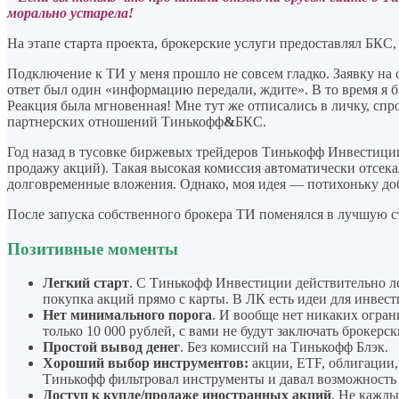
морально устарела!
На этапе старта проекта, брокерские услуги предоставлял БКС
Подключение к ТИ у меня прошло не совсем гладко. Заявку на с
ответ был один «информацию передали, ждите». В то время я б
Реакция была мгновенная! Мне тут же отписались в личку, спр
партнерских отношений Тинькофф
&
БКС.
Год назад в тусовке биржевых трейдеров Тинькофф Инвестиции
продажу акций). Такая высокая комиссия автоматически отсека
долговременные вложения. Однако, моя идея — потихоньку доба
После запуска собственного брокера ТИ поменялся в лучшую ст
Позитивные моменты
Легкий старт
. С Тинькофф Инвестиции действительно лег
покупка акций прямо с карты. В ЛК есть идеи для инвест
Нет минимального порога
. И вообще нет никаких огран
только 10 000 рублей, с вами не будут заключать брокерс
Простой вывод денег
. Без комиссий на Тинькофф Блэк.
Хороший выбор инструментов:
акции, ETF, облигации,
Тинькофф фильтровал инструменты и давал возможность 
Доступ к купле/продаже иностранных акций
. Не кажды