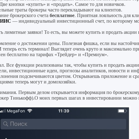
 Две кнопки «купить» и «продать». Самое то для новичков.
ельные траты брокеры часто перекладывают на клиентов.
ание брокерского счета
бесплатное
. Приятная лояльность для кл
л ИИС
— индивидуальный инвестиционный счет, по которому мо
 лимитные заявки! То есть, вы можете купить и продать акции 
омление о достижении цены. Полезная фишка, если вы настойчи
И теперь есть терминал! Выглядит очень круто и максимально 
упен бесплатно на тарифах «Трейдер» и «Премиум».
. Все функции реализованы так, чтобы купить и продать акции 
тели, инвестиционные идеи, прогнозы аналитиков, новости и и
клонения подсвечиваются цветом. Открываешь приложение и сра
кциями теперь могут и домохозяйки.
ания. Первым делом открывается информация по брокерскому сч
брокер Тинькофф).О моих первых шагах в инвестировании можно