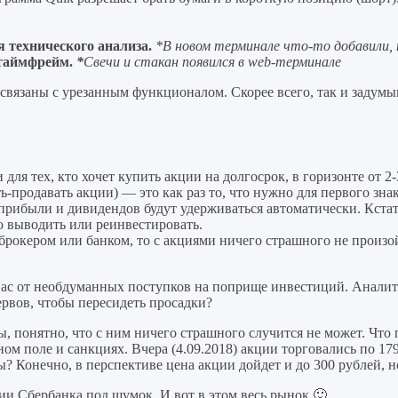
 технического анализа.
*В новом терминале что-то добавили, 
 таймфрейм.
*
Свечи и стакан появился в web-терминале
связаны с урезанным функционалом. Скорее всего, так и задум
я тех, кто хочет купить акции на долгосрок, в горизонте от 2-3
ь-продавать акции) — это как раз то, что нужно для первого зна
 прибыли и дивидендов будут удерживаться автоматически. Кста
о выводить или реинвестировать.
с брокером или банком, то с акциями ничего страшного не произо
вас от необдуманных поступков на поприще инвестиций. Аналити
нервов, чтобы пересидеть просадки?
 понятно, что с ним ничего страшного случится не может. Что 
м поле и санкциях. Вчера (4.09.2018) акции торговались по 179
 Конечно, в перспективе цена акции дойдет и до 300 рублей, но
ии Сбербанка под шумок. И вот в этом весь рынок 🙂