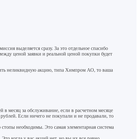
иссия выделяется сразу. За это отдельное спасибо
между ценой заявки и реальной ценой покупки будет
пить неликвидную акцию, типа Химпром АО, то ваша
 в месяц за обслуживание, если в расчетном месяце
 рублей. Если ничего не покупали и не продавали, то
то стопы необходимы. Это самая элементарная система
Это когда у вас акций нет, но вы их все равно