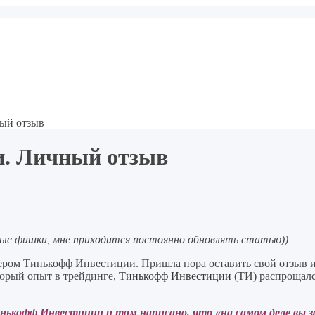
ый отзыв
и. Личный отзыв
вые фишки, мне приходится постоянно обновлять статью))
ером Тинькофф Инвестиции. Пришла пора оставить свой отзыв и 
оторый опыт в трейдинге,
Тинькофф Инвестиции
(ТИ) распрощалс
инькофф Инвестиции и там написано, что «на самом деле вы 