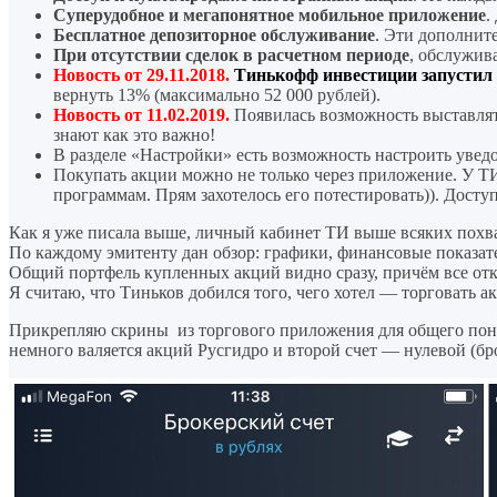
Суперудобное и мегапонятное мобильное приложение
.
Бесплатное депозиторное обслуживание
. Эти дополнит
При отсутствии сделок в расчетном периоде
, обслужив
Новость от 29.11.2018.
Тинькофф инвестиции запусти
вернуть 13% (максимально 52 000 рублей).
Новость от 11.02.2019.
Появилась возможность выставлять
знают как это важно!
В разделе «Настройки» есть возможность настроить увед
Покупать акции можно не только через приложение. У Т
программам. Прям захотелось его потестировать)). Дост
Как я уже писала выше, личный кабинет ТИ выше всяких похвал
По каждому эмитенту дан обзор: графики, финансовые показа
Общий портфель купленных акций видно сразу, причём все от
Я считаю, что Тиньков добился того, чего хотел — торговать а
Прикрепляю скрины из торгового приложения для общего поним
немного валяется акций Русгидро и второй счет — нулевой (